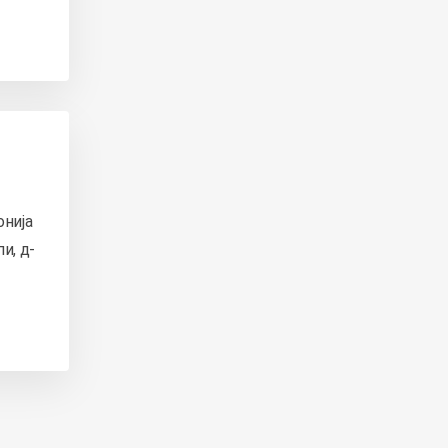
онија
и, д-