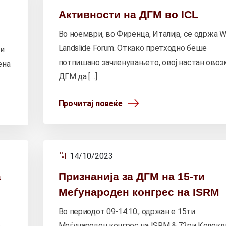
Активности на ДГМ во ICL
Во ноември, во Фиренца, Италија, се одржа W
Landslide Forum. Откако претходно беше
 и
потпишано зачленувањето, овој настан ово
ена
ДГМ да […]
Прочитај повеќе
14/10/2023
а
Признанија за ДГМ на 15-ти
Меѓународен конгрес на ISRM
Во периодот 09-14.10., одржан е 15ти
о
Меѓународен конгрес на ISRM & 72ри Колок