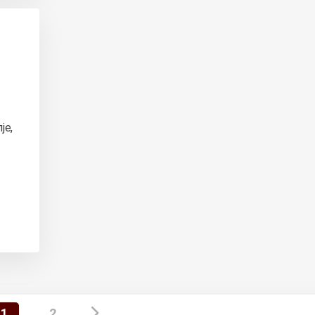
је,
1
2