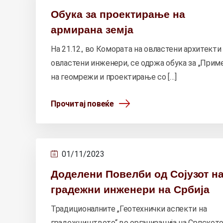
Обука за проектирање на
армирана земја
На 21.12., во Комората на овластени архитекти
овластени инженери, се одржа обука за „Прим
на геомрежи и проектирање со […]
Прочитај повеќе
01/11/2023
Доделени Повелби од Сојузот н
градежни инженери на Србија
Традиционалните „Геотехнички аспекти на
градежништвото“ во организација на Српскот