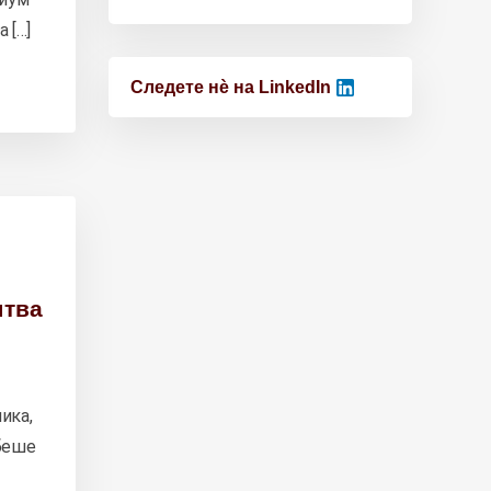
 […]
Следете нѐ на LinkedIn
штва
ика,
 беше