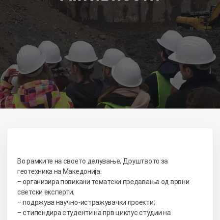
Во рамките на своето делување, Друштвото за
геотехника на Македонија:
– организира повикани тематски предавања од врвни
светски експерти;
– подржува научно-истражувачки проекти;
– стипендира студенти на прв циклус студии на