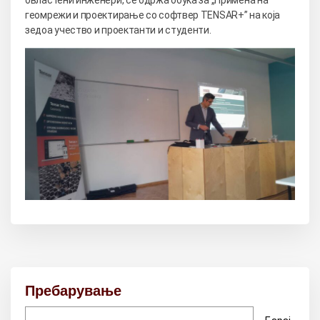
геомрежи и проектирање со софтвер TENSAR+” на која
зедоа учество и проектанти и студенти.
Пребарување