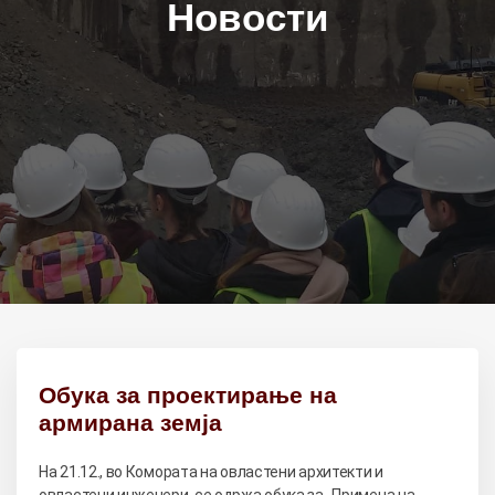
Новости
Обука за проектирање на
армирана земја
На 21.12., во Комората на овластени архитекти и
овластени инженери, се одржа обука за „Примена на