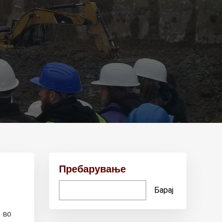
Пребарување
Барај
. во