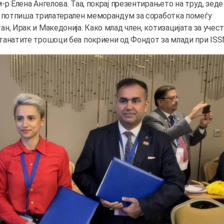
-р Елена Ангелова. Таа, покрај презентирањето на труд, зеде
и потпиша трилатерален меморандум за соработка помеѓу
н, Ирак и Македонија. Како млад член, котизацијата за учес
танатите трошоци беа покриени од Фондот за млади при ISS