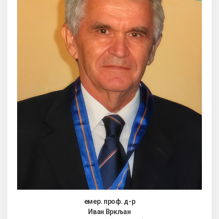
емер. проф. д-р
Иван Вркљан