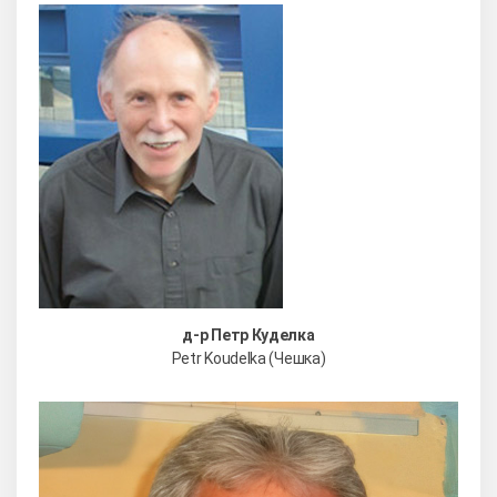
д-р Петр Куделка
Petr Koudelka (Чешка)