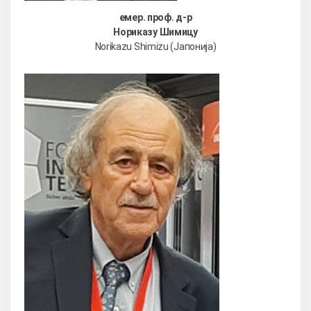
емер. проф. д-р
Нориказу Шимицу
Norikazu Shimizu (Јапонија)