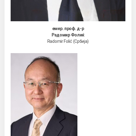
емер. проф. д-р
Радомир Фолиќ
Radomir Folić (Србија)