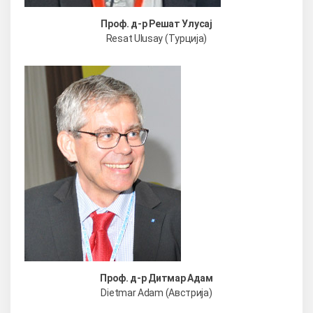
Проф. д-р Решат Улусај
Resat Ulusay (Турција)
Проф. д-р Дитмар Адам
Dietmar Adam (Австрија)