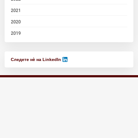
2021
2020
2019
Следете нѐ на LinkedIn
За Друштвото
Новости
Претседателство
Признанија
Почесни и Заслужни членови
Членови