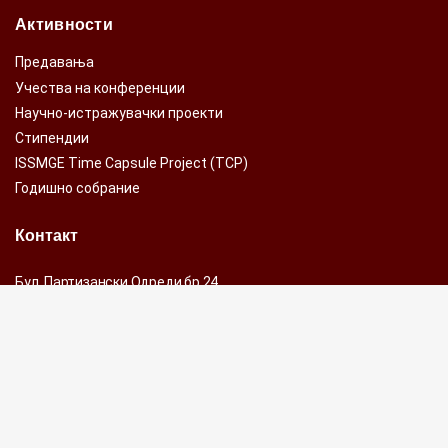
Активности
Предавања
Учества на конференции
Научно-истражувачки проекти
Стипендии
ISSMGE Time Capsule Project (TCP)
Годишно собрание
Контакт
Бул. Партизански Одреди бр.24,
1000 Скопје, Р.С.Македонија
Fax-Тел: +389 2 311 60 66, лок.239
Факс: +389 2 311 88 34
e-mail:
mag@gf.ukim.edu.mk