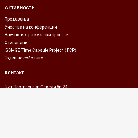
Активности
Предавања
Учества на конференции
Научно-истражувачки проекти
Стипендии
ISSMGE Time Capsule Project (TCP)
Годишно собрание
Контакт
Бул. Партизански Одреди бр.24,
1000 Скопје, Р.С.Македонија
Fax-Тел: +389 2 311 60 66, лок.239
Факс: +389 2 311 88 34
e-mail:
mag@gf.ukim.edu.mk