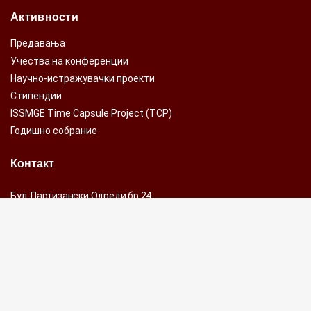
Активности
Предавања
Учества на конференции
Научно-истражувачки проекти
Стипендии
ISSMGE Time Capsule Project (TCP)
Годишно собрание
Контакт
Бул. Партизански Одреди бр.24,
1000 Скопје, Р.С.Македонија
Fax-Тел: +389 2 311 60 66, лок.239
Факс: +389 2 311 88 34
e-mail:
mag@gf.ukim.edu.mk