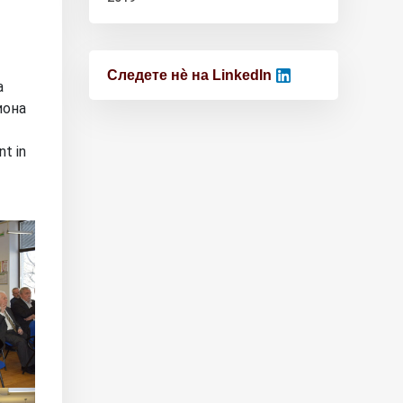
Следете нѐ на LinkedIn
а
иона
t in