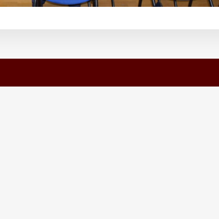
ренции
Активности
C – 2024
Предавања
um – 2022
Учества на конференции
E – 2018
Научно-истражувачки проекти
ium – 2014
Стипендии
иум – 2010
ISSMGE Time Capsule Project (
C8 ISSMGE Seminar – 2008
Годишно собрание
иум – 2006
ум – 2002