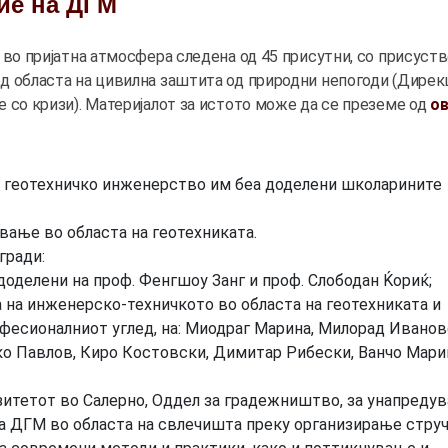
ие на ДГМ
 во пријатна атмосфера следена од 45 присутни, со присуств
д областа на цивилна заштита од природни непогоди (Дирек
 со кризи). Материјалот за истото може да се преземе од
о
 по геотехничко инженерство им беа доделени школарините
вање во областа на геотехниката.
гради:
доделени на проф. Фенгшоу Занг и проф. Слободан Ќориќ;
та на инженерско-техничкото во областа на геотехниката и
офесионалниот углед, на: Миодраг Марина, Милорад Иванов
нко Павлов, Киро Костовски, Димитар Рибески, Ванчо Мари
зитетот во Салерно, Оддел за градежништво, за унапреду
на ДГМ во областа на свлечишта преку организирање стру