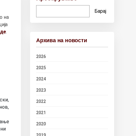
Барај
о на
ција
вде
.
Архива на новости
2026
2025
2024
2023
ски,
2022
нов,
2021
вање
2020
чни
2019