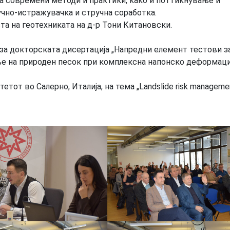
а современи методи и практики, како и поттикнување и
учно-истражувачка и стручна соработка.
та на геотехниката на д-р Тони Китановски.
а докторската дисертација „Напредни елемент тестови з
е на природен песок при комплексна напонско деформац
тот во Салерно, Италија, на тема „Landslide risk managemen