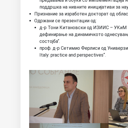
предавања и обуки со имплементација н
поддршка на нивните иницијативи за на
Признание за изработен докторат од облас
Одржани се презентации од:
д-р Тони Китановски од ИЗИИС – УКиМ з
дефинирање на динамичкото однесувањ
состојба“.
проф. д-р Сетимио Ферлиси од Универзите
Italy: practice and perspectives“.