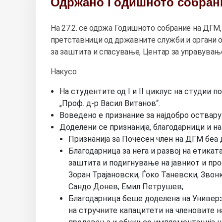
Одржано Годишното собран
На 27.2. се одржа Годишното собрание на ДГМ,
претставници од државните служби и органи о
за заштита и спасување, Центар за управување
Накусо:
На студентите од I и II циклус на студии
„Проф. д-р Васил Витанов“.
Воведено е признание за најдобро оствару
Доделени се признанија, благодарници и на
Признанија за Почесен член на ДГМ беа 
Благодарница за нега и развој на етика
заштита и подигнување на јавниот и пр
Зоран Трајановски, Ѓоко Таневски, Зво
Сандо Донев, Емил Петрушев;
Благодарница беше доделена на Универ
на стручните капацитети на членовите 