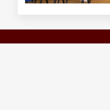
За Друштвото
Конфе
Новости
28th EYGE
Претседателство
V Symposi
Признанија
16th DECG
Почесни и Заслужни членови
IV Sympos
Членови
III Симпоз
Млади
EC7 and E
Контактирајте нè
II Симпоз
I Симпози