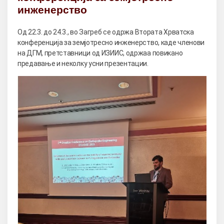
инженерство
Од 22.3. до 24.3., во Загреб се одржа Втората Хрватска
конференција за земјотресно инженерство, каде членови
на ДГМ, претставници од ИЗИИС, одржаа повикано
предавање и неколку усни презентации.