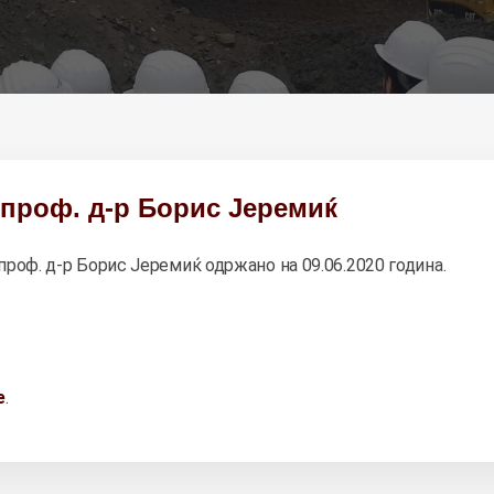
проф. д-р Борис Јеремиќ
роф. д-р Борис Јеремиќ одржано на 09.06.2020 година.
е
.