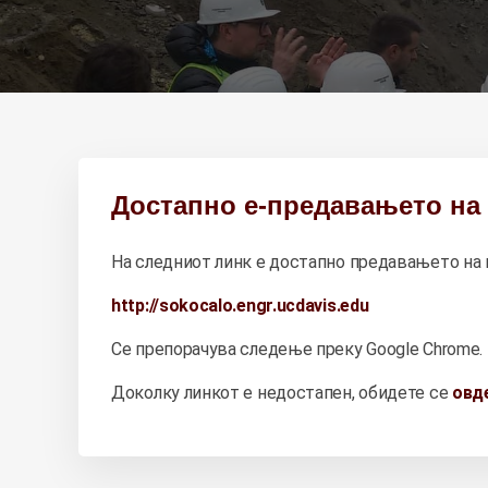
Достапно е-предавањето на 
На следниот линк е достапно предавањето на п
http://sokocalo.engr.ucdavis.edu
Се препорачува следење преку Google Chrome.
Доколку линкот е недостапен, обидете се
овд