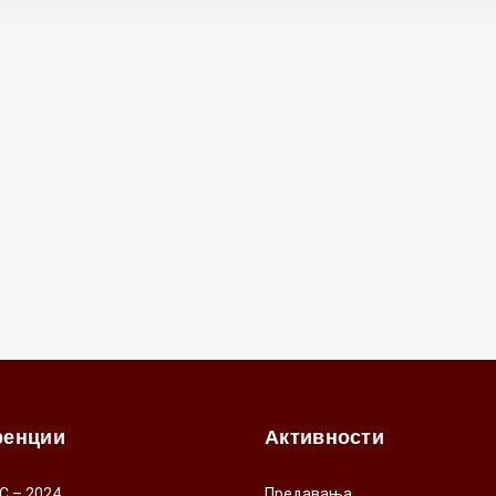
ренции
Активности
C – 2024
Предавања