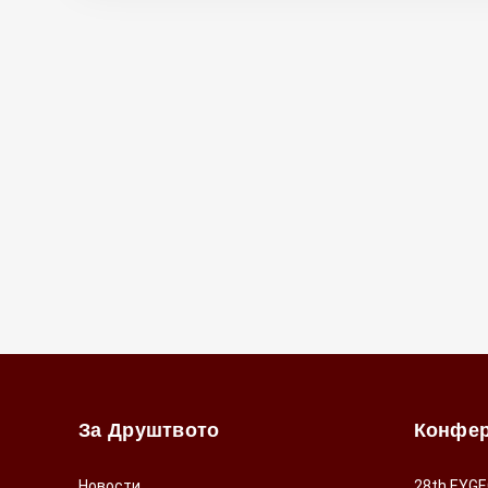
За Друштвото
Конфе
Новости
28th EYGE