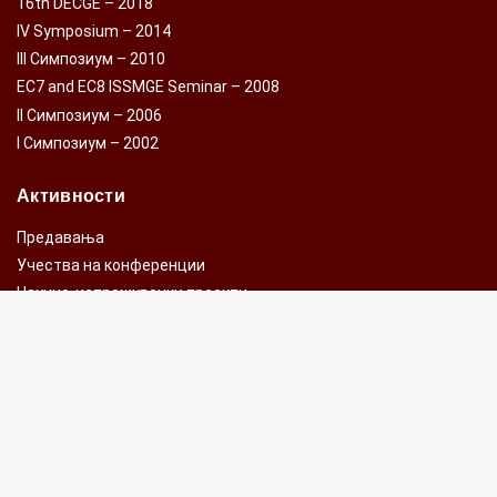
16th DECGE – 2018
IV Symposium – 2014
III Симпозиум – 2010
EC7 and EC8 ISSMGE Seminar – 2008
II Симпозиум – 2006
I Симпозиум – 2002
Активности
Предавања
Учества на конференции
Научно-истражувачки проекти
Стипендии
ISSMGE Time Capsule Project (TCP)
Годишно собрание
Контакт
Бул. Партизански Одреди бр.24,