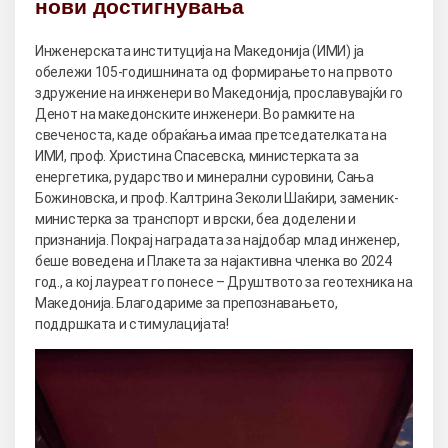
нови достигнувања
Инженерската институција на Македонија (ИМИ) ја
обележи 105-годишнината од формирањето на првото
здружение на инженери во Македонија, прославувајќи го
Денот на македонските инженери. Во рамките на
свеченоста, каде обраќања имаа претседателката на
ИМИ, проф. Христина Спасевска, министерката за
енергетика, рударство и минерални суровини, Сања
Божиновска, и проф. Калтрина Зеколи Шаќири, заменик-
министерка за транспорт и врски, беа доделени и
признанија. Покрај наградата за најдобар млад инженер,
беше воведена и Плакета за најактивна членка во 2024
год., а кој лауреат го понесе – Друштвото за геотехника на
Македонија. Благодариме за препознавањето,
поддршката и стимулацијата!